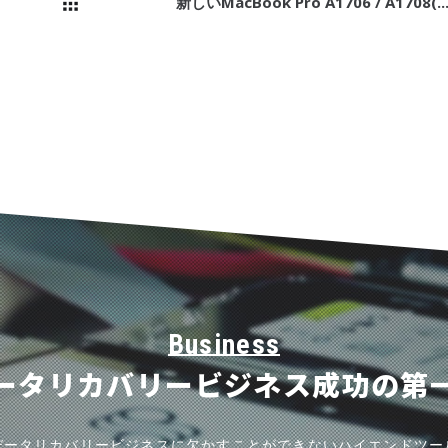
新しいMacBook Pro A1706 / A1708(..
Business
ータリカバリー
ビジネス成功の第
データリカバリービジネスに欠かすことができないハイエンドツー