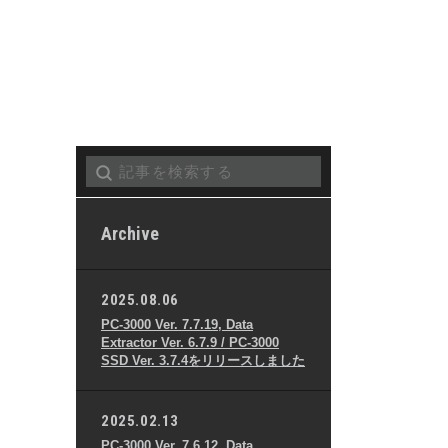
Archive
2025.08.06
PC-3000 Ver. 7.7.19, Data
Extractor Ver. 6.7.9 / PC-3000
SSD Ver. 3.7.4をリリースしました
2025.02.13
PC-3000 Ver. 7.6.12, Data